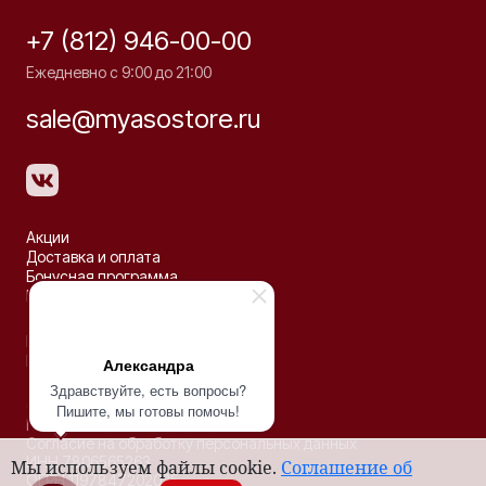
+7 (812) 946-00-00
Ежедневно с 9:00 до 21:00
sale@myasostore.ru
Акции
Доставка и оплата
Бонусная программа
Рецепты
Партнёрство
Контакты
Александра
Здравствуйте, есть вопросы?
© 2026 ООО «ДЕЛЬТА»
Пишите, мы готовы помочь!
Политика конфиденциальности
Согласие на обработку персональных данных
ИНН 7806565263
Мы используем файлы cookie.
Соглашение об
ОГРН 1197847202035