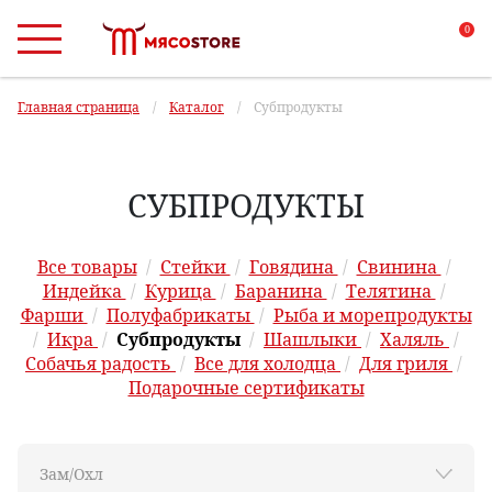
0
Главная страница
/
Каталог
/
Субпродукты
СУБПРОДУКТЫ
Все товары
/
Стейки
/
Говядина
/
Свинина
/
Индейка
/
Курица
/
Баранина
/
Телятина
/
Фарши
/
Полуфабрикаты
/
Рыба и морепродукты
/
Икра
/
Субпродукты
/
Шашлыки
/
Халяль
/
Собачья радость
/
Все для холодца
/
Для гриля
/
Подарочные сертификаты