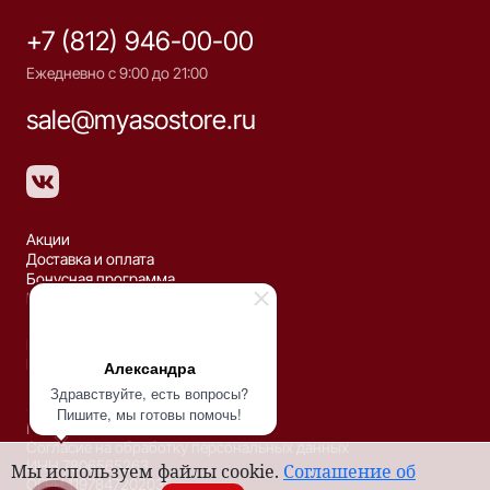
+7 (812) 946-00-00
Ежедневно с 9:00 до 21:00
sale@myasostore.ru
Акции
Доставка и оплата
Бонусная программа
Рецепты
Партнёрство
Контакты
Александра
Здравствуйте, есть вопросы?
© 2026 ООО «ДЕЛЬТА»
Пишите, мы готовы помочь!
Политика конфиденциальности
Согласие на обработку персональных данных
ИНН 7806565263
Мы используем файлы cookie.
Соглашение об
ОГРН 1197847202035