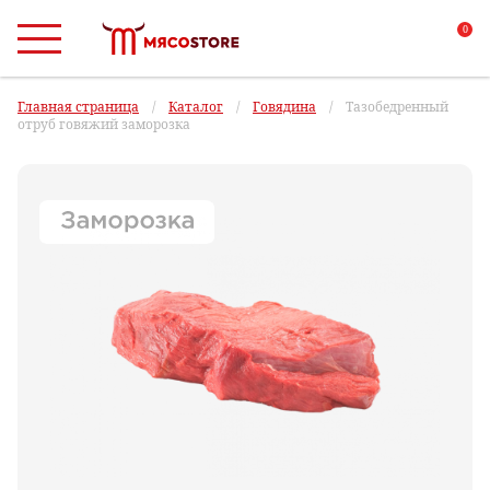
0
Главная страница
/
Каталог
/
Говядина
/
Тазобедренный
отруб говяжий заморозка