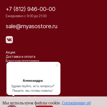
+7 (812) 946-00-00
Ежедневно с 9:00 до 21:00
sale@myasostore.ru
Акции
Доставка и оплата
Бонусная программа
Рецепты
Партнёрство
Контакты
Александра
Здравствуйте, есть вопросы?
© 2026 ООО «ДЕЛЬТА»
Пишите, мы готовы помочь!
Политика конфиденциальности
Согласие на обработку персональных данных
ИНН 7806565263
Мы используем файлы cookie.
Соглашение об
ОГРН 1197847202035