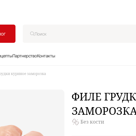
лог
ецепты
Партнерство
Контакты
рудки куриное заморозка
ФИЛЕ
ГРУДК
ЗАМОРОЗК
Без кости