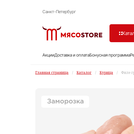
Санкт-Петербург
Ката
Акции
Доставка и оплата
Бонусная программа
Р
Главная страница
/
Каталог
/
Курица
/
Филе г