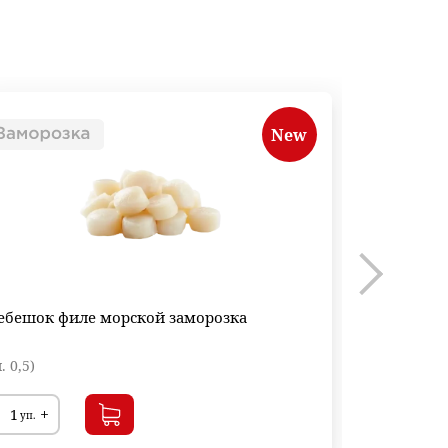
New
ебешок филе морской заморозка
. 0,5)
+
уп.