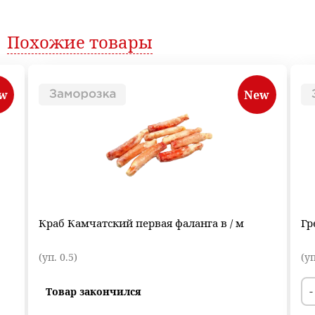
Похожие
товары
w
New
Краб Камчатский первая фаланга в / м
Гр
(уп. 0.5)
(уп
-
Товар закончился