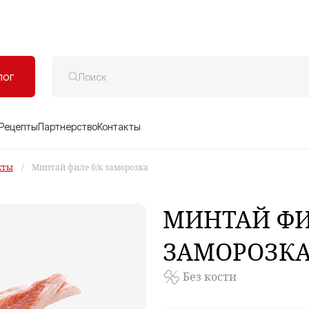
лог
Рецепты
Партнерство
Контакты
кты
/
Минтай филе б/к заморозка
МИНТАЙ
ФИ
ЗАМОРОЗК
Без кости