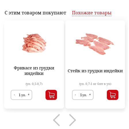
С этим товаром
покупают
Похожие
товары
Фрикасе из грудки
Стейк из грудки индейки
индейки
(уп. 0,5-0,7)
(уп. 0,7-1 кг 6шт в уп)
-
+
-
+
уп.
уп.