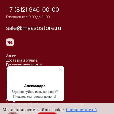
+7 (812) 946-00-00
Ежедневно с 9:00 до 21:00
sale@myasostore.ru
Акции
Доставка и оплата
Бонусная программа
Рецепты
Партнёрство
Контакты
Александра
Здравствуйте, есть вопросы?
© 2026 ООО «ДЕЛЬТА»
Пишите, мы готовы помочь!
Политика конфиденциальности
Согласие на обработку персональных данных
ИНН 7806565263
Мы используем файлы cookie.
Соглашение об
ОГРН 1197847202035