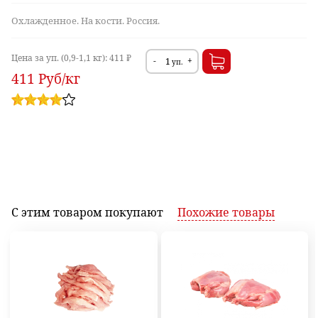
Охлажденное. На кости. Россия.
Цена за уп. (0,9-1,1 кг):
411 ₽
-
+
уп.
411
Руб
/кг
С этим товаром
покупают
Похожие
товары